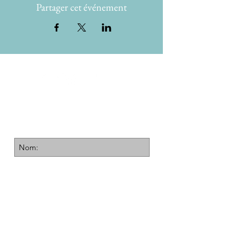
Partager cet événement
Recevrez noter bulletin
Inscrivez-vous ici
d'accord / d'accord / d'accord
Confidentialité