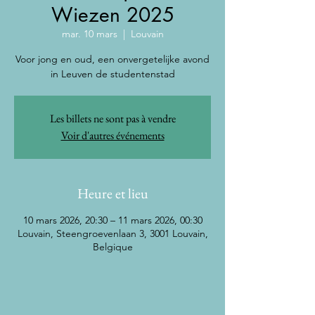
Wiezen 2025
mar. 10 mars
  |  
Louvain
Voor jong en oud, een onvergetelijke avond
in Leuven de studentenstad
Les billets ne sont pas à vendre
Voir d'autres événements
Heure et lieu
10 mars 2026, 20:30 – 11 mars 2026, 00:30
Louvain, Steengroevenlaan 3, 3001 Louvain,
Belgique