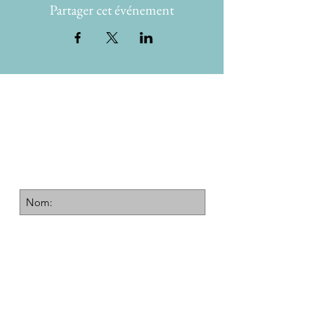
Partager cet événement
Recevrez noter bulletin
Inscrivez-vous ici
d'accord / d'accord / d'accord
Confidentialité