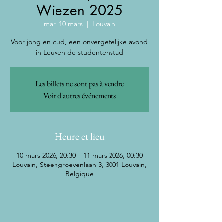
Wiezen 2025
mar. 10 mars
  |  
Louvain
Voor jong en oud, een onvergetelijke avond
in Leuven de studentenstad
Les billets ne sont pas à vendre
Voir d'autres événements
Heure et lieu
10 mars 2026, 20:30 – 11 mars 2026, 00:30
Louvain, Steengroevenlaan 3, 3001 Louvain,
Belgique