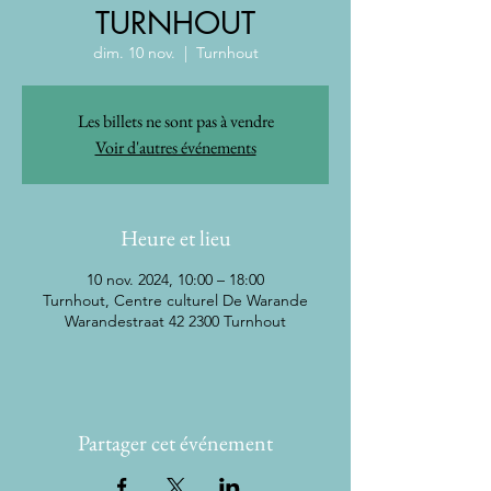
TURNHOUT
dim. 10 nov.
  |  
Turnhout
Les billets ne sont pas à vendre
Voir d'autres événements
Heure et lieu
10 nov. 2024, 10:00 – 18:00
Turnhout, Centre culturel De Warande
Warandestraat 42 2300 Turnhout
Partager cet événement