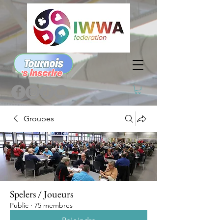
Groupes
Spelers / Joueurs
Public
·
75 membres