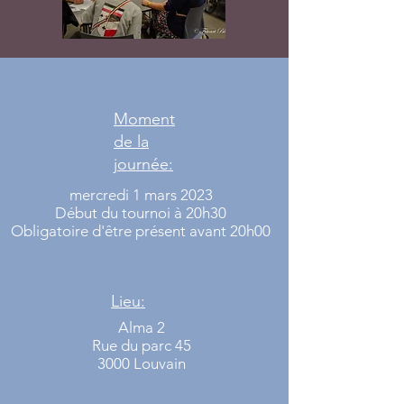
Moment
de la
journée:
mercredi 1 mars 2023
Début du tournoi à 20h30
Obligatoire d'être présent avant 20h00
Lieu:
Alma 2
Rue du parc 45
3000 Louvain