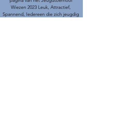
pagina van het Jeugdtoernooi 
Wiezen 2023 Leuk, Attractief, 
Spannend, Iedereen die zich jeugdig 
voelt is welkom !
Détails
Besoin d'aide?
Comment s'inscrire en tant que
joueur individuel?
Aide à enregistrer la vidéo