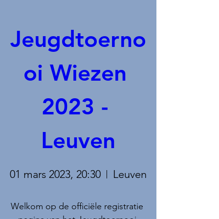
Jeugdtoerno
oi Wiezen 
2023 - 
Leuven
01 mars 2023, 20:30
Leuven
Welkom op de officiële registratie 