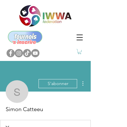
Plus d'actions
S'abonner
Simon Catteeu
Simon Catteeu