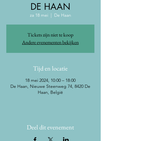
DE HAAN
za 18 mei
  |  
De Haan
Tickets zijn niet te koop
Andere evenementen bekijken
Tijd en locatie
18 mei 2024, 10:00 – 18:00
De Haan, Nieuwe Steenweg 74, 8420 De
Haan, België
Deel dit evenement