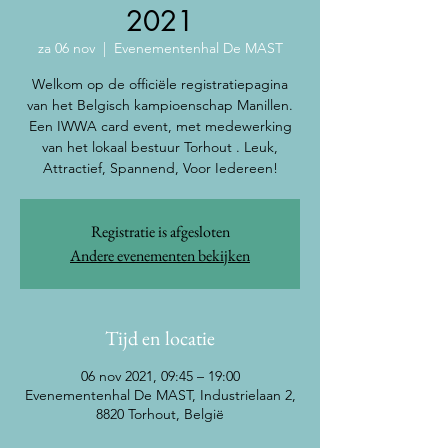
2021
za 06 nov
  |  
Evenementenhal De MAST
Welkom op de officiële registratiepagina
van het Belgisch kampioenschap Manillen.
Een IWWA card event, met medewerking
van het lokaal bestuur Torhout . Leuk,
Attractief, Spannend, Voor Iedereen!
Registratie is afgesloten
Andere evenementen bekijken
Tijd en locatie
06 nov 2021, 09:45 – 19:00
Evenementenhal De MAST, Industrielaan 2,
8820 Torhout, België