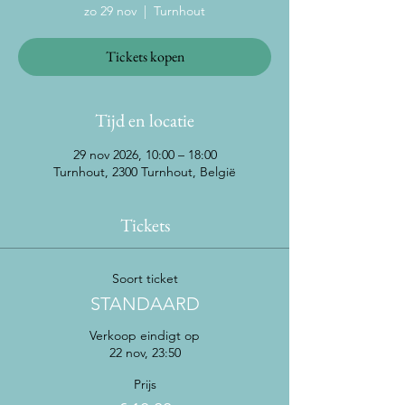
zo 29 nov
  |  
Turnhout
Tickets kopen
Tijd en locatie
29 nov 2026, 10:00 – 18:00
Turnhout, 2300 Turnhout, België
Tickets
Soort ticket
STANDAARD
Verkoop eindigt op
22 nov, 23:50
Prijs