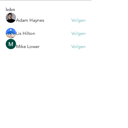
leden
Adam Haynes
Volgen
Lis Hilton
Volgen
Mike Lower
Volgen
Olivia
Volgen
Olivia
Daniel Volohovic
Volgen
Alle (75) leden bekijken
Ontvang onze Nieuwsbrief!