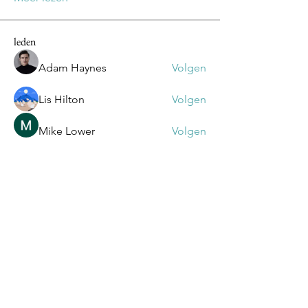
leden
Adam Haynes
Volgen
Lis Hilton
Volgen
Mike Lower
Volgen
Olivia
Volgen
Olivia
Daniel Volohovic
Volgen
Alle (75) leden bekijken