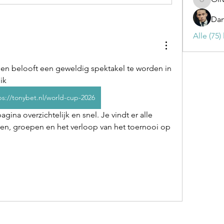
Olivia
Dan
Alle (75
en belooft een geweldig spektakel te worden in 
ik 
ps://tonybet.nl/world-cup-2026
den, groepen en het verloop van het toernooi op 