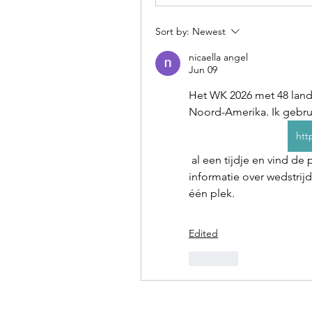
Sort by:
Newest
nicaella angel
Jun 09
Het WK 2026 met 48 land
Noord-Amerika. Ik gebru
htt
 al een tijdje en vind de pagina overzichtelijk en snel. Je vindt er alle 
informatie over wedstrij
één plek.
Edited
Like