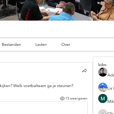
Bestanden
Leden
Over
leden
Ad
 kijken? Welk voetbalteam ga je steunen?
Lis
13 weergaven
Mik
Oli