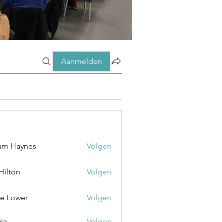
Aanmelden
am Haynes
Volgen
 Hilton
Volgen
e Lower
Volgen
via
Volgen