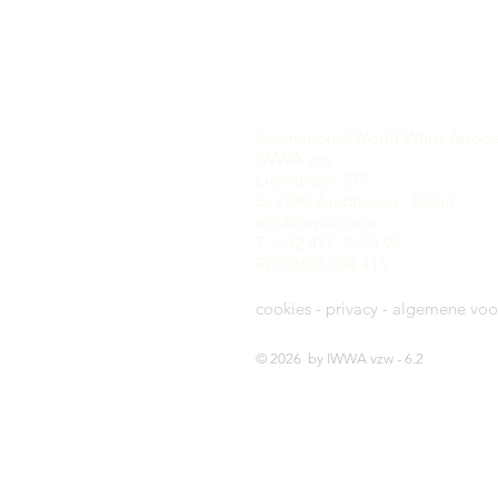
International World Whist Associ
IWWA vzw
Liersebaan 207
B- 2240 Zandhoven - België
info@iwwa.cards
T +32 477 32 55 95
RPR 0635.804.415
cookies - privacy - algemene vo
© 2026 by IWWA vzw - 6.2