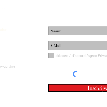
Ontvang onze Nieuwsbr
Schrijf je hier in:
ation
akkoord / d'accord /agree
Priva
orwaarden
Inschrijv