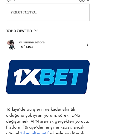
כתיבת תגובה...
החדשות ביותר
willamina.sefora
16 בפבר׳
Türkiye'de bu işlerin ne kadar sıkıntılı 
olduğunu çok iyi anlıyorum, sürekli DNS 
değiştirmek, VPN aramak gerçekten yorucu. 
Platform Türkiye'den erişime kapalı, ancak 
güncel 
1xbet alternatif
 adreslerini düzenli 