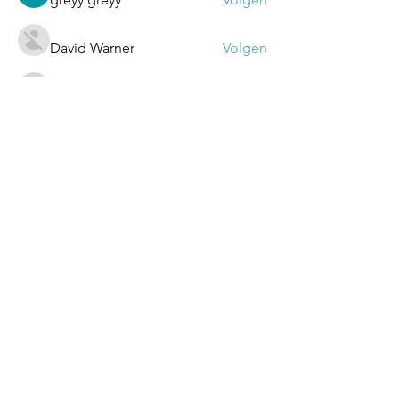
David Warner
Volgen
Ezekyel
Volgen
Ezekyel
Alle (53) leden bekijken
Ontvang onze Nieuwsbrief!
Schrijf je hier in: