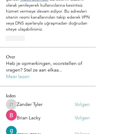
olarak yenileyerek kullanıcılarına kesintisiz 
hizmet vermeye devam ediyor. Bu adresleri 
sitenin resmi kanallarından takip ederek VPN 
veya DNS ayarlarıyla uğraşmadan doğrudan 
siteye ulaşabilirsiniz.
לייק
Over
Heb je opmerkingen, voorstellen of
vragen? Stel ze aan elkaa
...
Meer lezen
leden
Zander Tyler
Volgen
Zander Tyler
Brian Lacky
Volgen
greyy greyy
Volgen