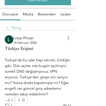
Aanmelden
Discussie
Media
Bestanden
Leden
Over
Terug
Lopp Klopp
14 februari 2026
Türkiye Erişimi
Türkiye'de bu işler hep sıkıntılı, bildiğin 
gibi. Dün açılan site bugün açılmıyor, 
sürekli DNS değiştiriyoruz, VPN 
arıyoruz. Türkiye'den girişe izin veriyor 
mu? Yoksa direkt kapatmışlar mı? Eğer 
engelli ise güncel giriş adreslerini 
nereden takip edebilirim?
0
1
57