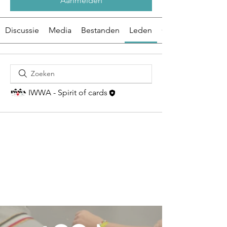
Aanmelden
Discussie
Media
Bestanden
Leden
Over
IWWA - Spirit of cards