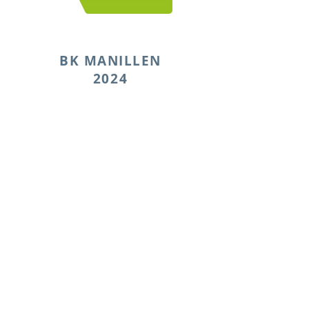
BK MANILLEN
202
4
DE HAAN
Inschrijven
18 MEI 2024
Sporthal Haneveld
Nieuwe steenweg 74
De Haan
16 €
Deelnameprijs: