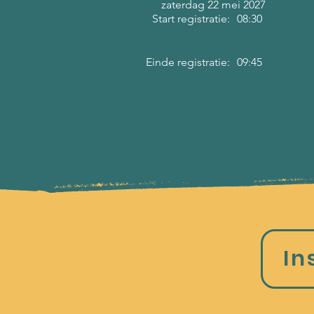
zaterdag 22 mei 2027
Start registratie:
08:30
Einde registratie:
09:45
In