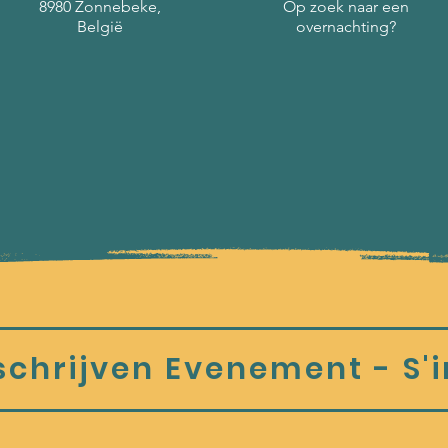
8980 Zonnebeke,
Op zoek naar een
België
overnachting?
schrijven Evenement - S'i