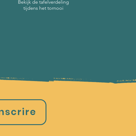
Bekijk de tafelverdeling
tijdens het tornooi
nscrire