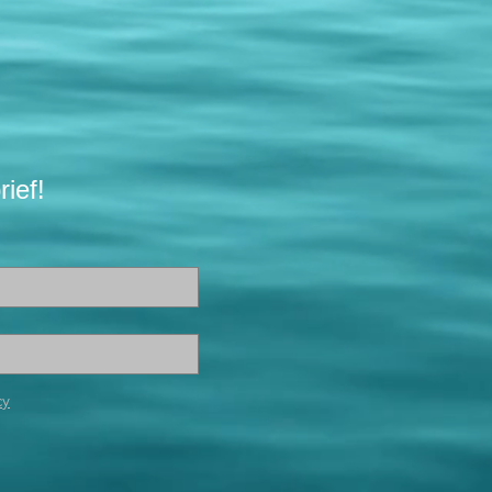
ief!
cy