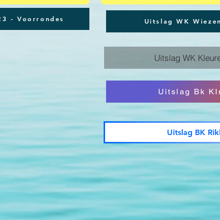
23 - Voorrondes
Uitslag WK Wiezen
Uitslag WK Kleur
Uitslag Bk K
Uitslag BK Ri