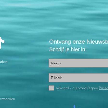
Ontvang onze Nieuwsbr
Schrijf je hier in:
ation
akkoord / d'accord /agree
Priva
orwaarden