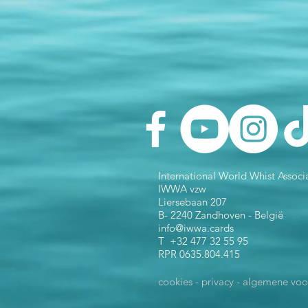
International World Whist Associ
IWWA vzw
Liersebaan 207
B- 2240 Zandhoven - België
info@iwwa.cards
T +32 477 32 55 95
RPR 0635.804.415
cookies - privacy - algemene vo