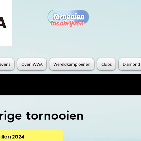
gevens
Over IWWA
Wereldkampioenen
Clubs
Diamond 
rige tornooien
illen 2024